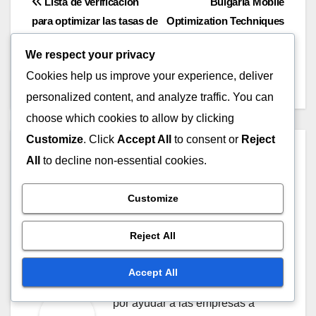
Post
Lista de verificación
Bulgaria Mobile
para optimizar las tasas de
Optimization Techniques
navigation
conversión en el
to Increase Conversion
We respect your privacy
marketing de afiliación en
Rates
Cookies help us improve your experience, deliver
Bulgaria
personalized content, and analyze traffic. You can
choose which cookies to allow by clicking
Customize
. Click
Accept All
to consent or
Reject
By
Clara Jensen
All
to decline non-essential cookies.
Clara Jensen es una estratega
de marketing digital
Customize
experimentada con más de una
Reject All
década de experiencia en la
optimización de la tasa de
Accept All
conversión. Tiene una pasión
por ayudar a las empresas a