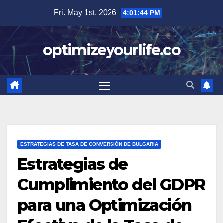
Skip
Fri. May 1st, 2026
4:01:45 PM
to
content
optimizeyourlife.co
ESTRATEGIAS DE TASA DE CONVERSIÓN DE BULGARIA
Estrategias de
Cumplimiento del GDPR
para una Optimización