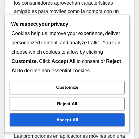
los consumidores aprovechan características
amigables para móviles como la compra con un
clic y las notificaciones personalizadas.
We respect your privacy
Cookies help us improve your experience, deliver
Los minoristas deben optimizar sus sitios web
personalized content, and analyze traffic. You can
para el uso móvil, asegurando tiempos de carga
choose which cookies to allow by clicking
rápidos y una navegación fácil. Una experiencia
Customize
. Click
Accept All
to consent or
Reject
móvil bien diseñada puede captar la atención de
All
to decline non-essential cookies.
los compradores navideños, llevando a un
aumento en las ventas y la satisfacción del cliente.
Customize
Promociones en
Reject All
aplicaciones móviles que
impulsan las ventas
Accept All
Las promociones en aplicaciones móviles son una