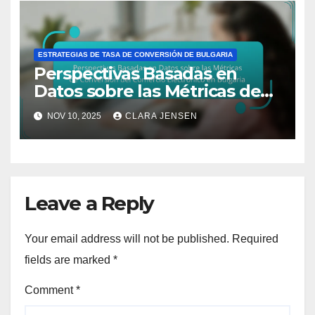
ESTRATEGIAS DE TASA DE CONVERSIÓN DE BULGARIA
Perspectivas Basadas en
Datos sobre las Métricas de
Conversión del Comercio
NOV 10, 2025
CLARA JENSEN
Electrónico en Bulgaria
Leave a Reply
Your email address will not be published.
Required
fields are marked
*
Comment
*