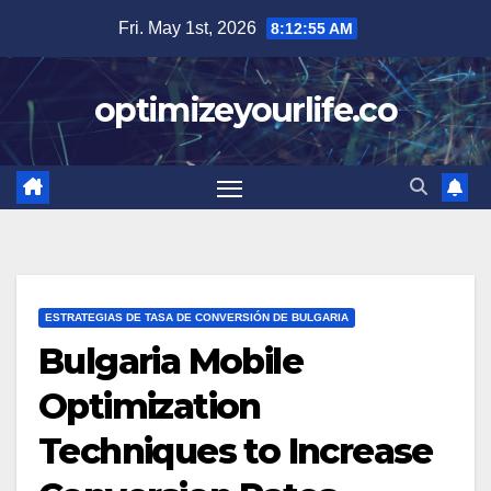
Skip
Fri. May 1st, 2026
8:12:56 AM
to
content
optimizeyourlife.co
ESTRATEGIAS DE TASA DE CONVERSIÓN DE BULGARIA
Bulgaria Mobile
Optimization
Techniques to Increase