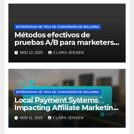
ESTRATEGIAS DE TASA DE CONVERSIÓN DE BULGARIA
Métodos efectivos de
pruebas A/B para marketers
afiliados búlgaros
NOV 12, 2025
CLARA JENSEN
ESTRATEGIAS DE TASA DE CONVERSIÓN DE BULGARIA
Local Payment Systems
Impacting Affiliate Marketing
Success in Bulgaria
NOV 11, 2025
CLARA JENSEN