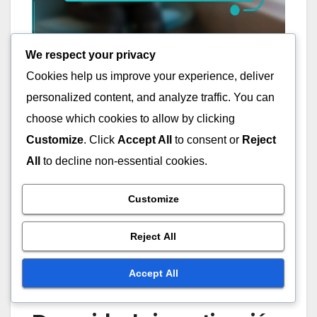
We respect your privacy
¿Cuáles son los errores
Cookies help us improve your experience, deliver
personalized content, and analyze traffic. You can
comunes a evitar en el
choose which cookies to allow by clicking
marketing de
Customize
. Click
Accept All
to consent or
Reject
afiliación?
All
to decline non-essential cookies.
Customize
Los errores comunes en el marketing de afiliación
pueden obstaculizar significativamente las tasas
Reject All
de conversión. Evitar estos escollos es crucial
para el éxito, especialmente en el competitivo
Accept All
mercado de Bulgaria.