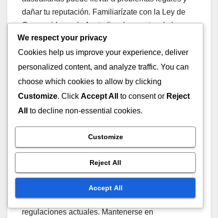
dañar tu reputación. Familiarízate con la Ley de
Consumidores de Australia y las pautas de la
We respect your privacy
Comisión Australiana de Competencia y
Consumidores (ACCC) para asegurarte de que
Cookies help us improve your experience, deliver
tus prácticas de marketing sean éticas y legales.
personalized content, and analyze traffic. You can
choose which cookies to allow by clicking
Los aspectos clave de cumplimiento incluyen
Customize
. Click
Accept All
to consent or
Reject
divulgar claramente las relaciones de afiliado y
All
to decline non-essential cookies.
evitar afirmaciones engañosas sobre productos.
Siempre proporciona información precisa y
Customize
asegúrate de que cualquier respaldo sea genuino
para mantener la confianza con tu audiencia.
Reject All
Revisa regularmente tus estrategias de marketing
Accept All
para asegurarte de que se alineen con las
regulaciones actuales. Mantenerse en