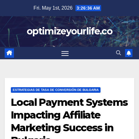
Skip
Fri. May 1st, 2026
3:26:37 AM
to
content
optimizeyourlife.co
ESTRATEGIAS DE TASA DE CONVERSIÓN DE BULGARIA
Local Payment Systems
Impacting Affiliate
Marketing Success in