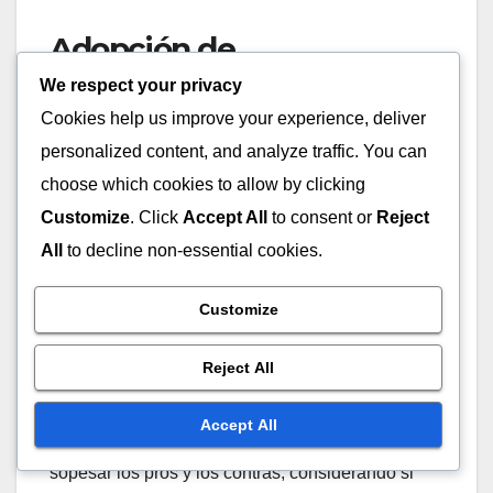
Adopción de
criptomonedas
We respect your privacy
Cookies help us improve your experience, deliver
Las criptomonedas se están convirtiendo en una
personalized content, and analyze traffic. You can
opción viable para los pagos de marketing de
choose which cookies to allow by clicking
afiliación, ofreciendo beneficios como tarifas de
Customize
. Click
Accept All
to consent or
Reject
transacción más bajas y mayor seguridad. Los
All
to decline non-essential cookies.
afiliados pueden aprovechar criptomonedas como
Bitcoin o Ethereum para atraer a consumidores
Customize
expertos en tecnología que prefieren métodos de
pago descentralizados.
Reject All
Sin embargo, la volatilidad de las criptomonedas
Accept All
puede presentar riesgos. Los afiliados deben
sopesar los pros y los contras, considerando si