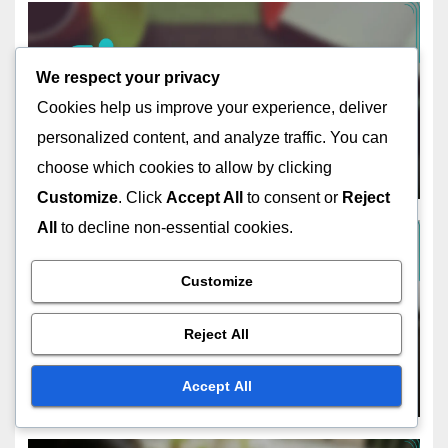
We respect your privacy
ESTRATEGIAS DE TASA DE CONVERSIÓN EN ESPAÑOL
Aprovechando la Prueba
Cookies help us improve your experience, deliver
Social en Estrategias de
personalized content, and analyze traffic. You can
Marketing de Afiliados en
choose which cookies to allow by clicking
NOV 13, 2025
CLARA JENSEN
Español
Customize
. Click
Accept All
to consent or
Reject
All
to decline non-essential cookies.
Customize
ESTRATEGIAS DE TASA DE CONVERSIÓN EN ESPAÑOL
Tácticas de Marketing
Reject All
Estacional para el Éxito en la
Tasa de Conversión
NOV 12, 2025
CLARA JENSEN
Accept All