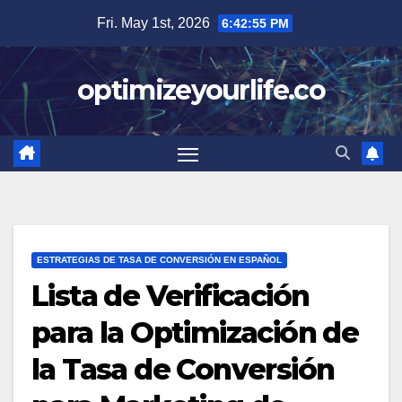
Skip
Fri. May 1st, 2026
6:42:56 PM
to
content
optimizeyourlife.co
ESTRATEGIAS DE TASA DE CONVERSIÓN EN ESPAÑOL
Lista de Verificación
para la Optimización de
la Tasa de Conversión