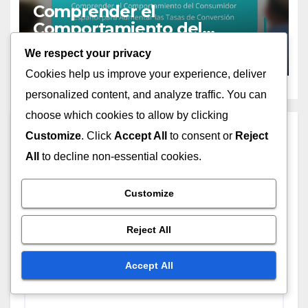
Comprender el
Comportamiento del
Consumidor Español para
We respect your privacy
NOV 6, 2025
CLARA JENSEN
Aumentar las Tasas de
Cookies help us improve your experience, deliver
Conversión
personalized content, and analyze traffic. You can
choose which cookies to allow by clicking
Leave a Reply
Customize
. Click
Accept All
to consent or
Reject
All
to decline non-essential cookies.
Your email address will not be published.
Required
fields are marked
*
Customize
Comment
*
Reject All
Accept All