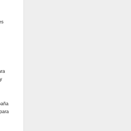
es
ara
y
mpaña
 para