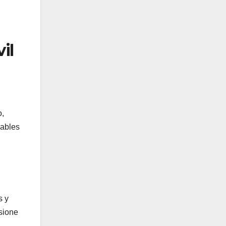
il
o,
gables
s y
nsione