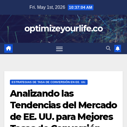
Skip
Fri. May 1st, 2026
10:37:05 AM
to
content
optimizeyourlife.co
ESTRATEGIAS DE TASA DE CONVERSIÓN EN EE. UU.
Analizando las
Tendencias del Mercado
de EE. UU. para Mejores