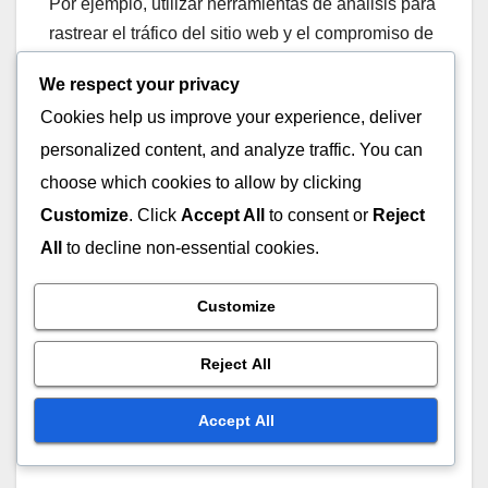
Por ejemplo, utilizar herramientas de análisis para
rastrear el tráfico del sitio web y el compromiso de
los usuarios puede revelar tendencias en las
We respect your privacy
preferencias de los clientes. Las empresas deben
Cookies help us improve your experience, deliver
implementar paneles que proporcionen
personalized content, and analyze traffic. You can
información instantánea, lo que permite una toma
de decisiones rápida para capitalizar
choose which cookies to allow by clicking
oportunidades emergentes.
Customize
. Click
Accept All
to consent or
Reject
All
to decline non-essential cookies.
Customize
Reject All
Accept All