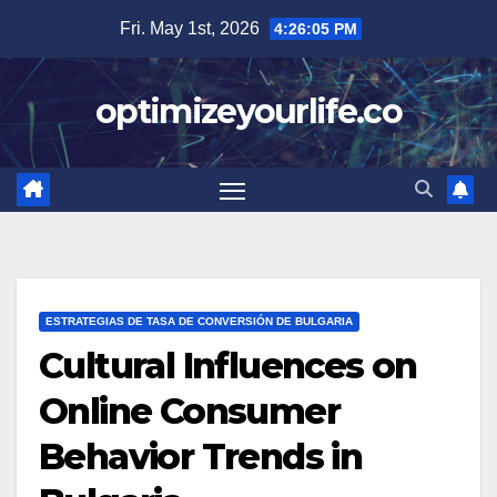
Skip
Fri. May 1st, 2026
4:26:06 PM
to
content
optimizeyourlife.co
ESTRATEGIAS DE TASA DE CONVERSIÓN DE BULGARIA
Cultural Influences on
Online Consumer
Behavior Trends in