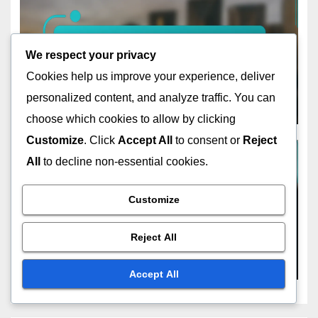
ESTRATEGIAS DE TASA DE CONVERSIÓN DE BULGARIA
Local Payment Systems
We respect your privacy
Impacting Affiliate Marketing
Cookies help us improve your experience, deliver
Success in Bulgaria
personalized content, and analyze traffic. You can
NOV 11, 2025
CLARA JENSEN
choose which cookies to allow by clicking
Customize
. Click
Accept All
to consent or
Reject
All
to decline non-essential cookies.
ESTRATEGIAS DE TASA DE CONVERSIÓN DE BULGARIA
Customize
Perspectivas Basadas en
Datos sobre las Métricas de
Reject All
Conversión del Comercio
NOV 10, 2025
CLARA JENSEN
Electrónico en Bulgaria
Accept All