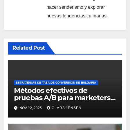
hacer senderismo y explorar
nuevas tendencias culinarias.
Related Post
ESTRATEGIAS DE TASA DE CONVERSIÓN DE BULGARIA
Métodos efectivos de
pruebas A/B para marketers
afiliados búlgaros
NOV 12, 2025
CLARA JENSEN