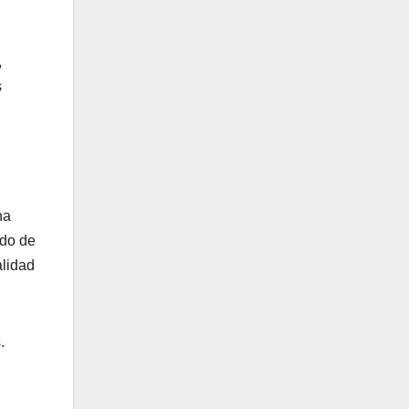
,
s
na
ndo de
alidad
.