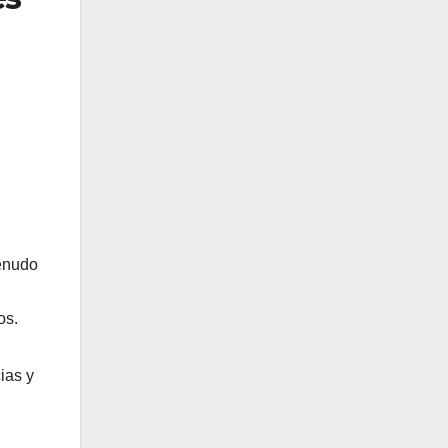
menudo
os.
ias y