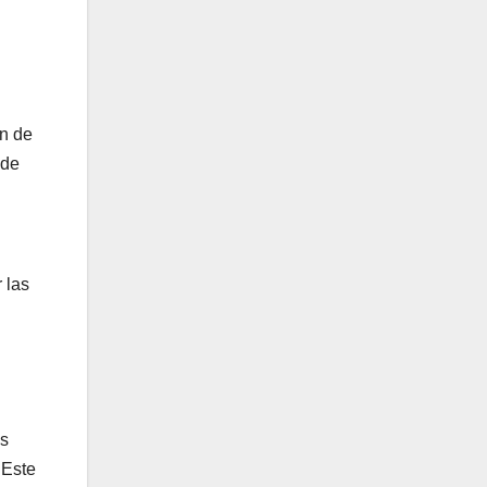
ón de
 de
 las
os
 Este