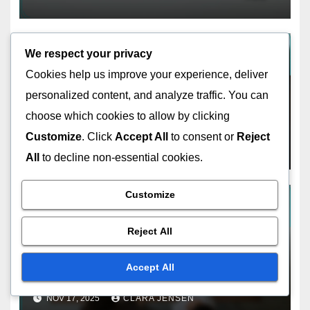
Australia
We respect your privacy
Cookies help us improve your experience, deliver
ESTRATEGIAS DE CONVERSIÓN AUSTRALIANAS
personalized content, and analyze traffic. You can
Factores culturales que
choose which cookies to allow by clicking
influyen en las tasas de
conversión en Australia
Customize
. Click
Accept All
to consent or
Reject
NOV 17, 2025
CLARA JENSEN
All
to decline non-essential cookies.
Customize
Reject All
ESTRATEGIAS DE CONVERSIÓN AUSTRALIANAS
Lista de verificación para
Accept All
optimizar las conversiones
del Marketing de Afiliados en
NOV 17, 2025
CLARA JENSEN
Australia