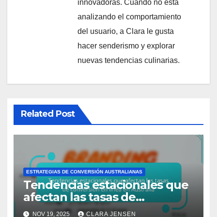
innovadoras. Cuando no está
analizando el comportamiento
del usuario, a Clara le gusta
hacer senderismo y explorar
nuevas tendencias culinarias.
Related Post
ESTRATEGIAS DE CONVERSIÓN AUSTRALIANAS
Tendencias estacionales que
afectan las tasas de
conversión en línea en
NOV 19, 2025
CLARA JENSEN