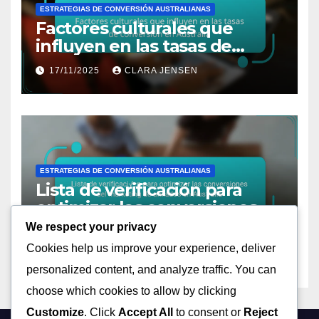
ESTRATEGIAS DE CONVERSIÓN AUSTRALIANAS
Factores culturales que
influyen en las tasas de
conversión en Australia
17/11/2025
CLARA JENSEN
ESTRATEGIAS DE CONVERSIÓN AUSTRALIANAS
Lista de verificación para
optimizar las conversiones
del Marketing de Afiliados en
We respect your privacy
17/11/2025
CLARA JENSEN
Australia
Cookies help us improve your experience, deliver
personalized content, and analyze traffic. You can
choose which cookies to allow by clicking
Customize
. Click
Accept All
to consent or
Reject